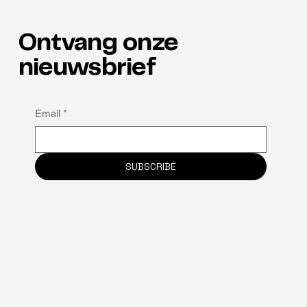
Ontvang onze
Talenten in de spotlight
nieuwsbrief
Email
*
SUBSCRIBE