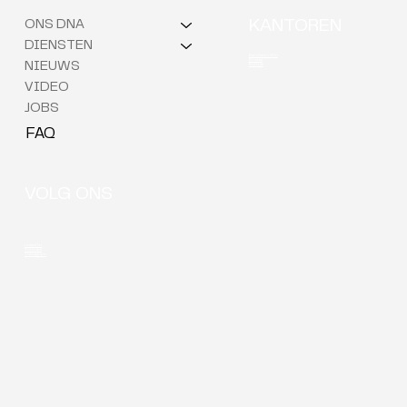
ONS DNA
KANTOREN
DIENSTEN
Berchem (HQ)
Brussel
NIEUWS
Kortrijk
VIDEO
JOBS
FAQ
VOLG ONS
LinkedIn
Youtube
Instagram