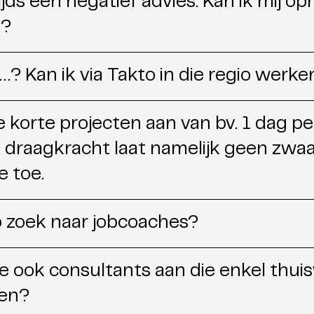
jds een negatief advies. Kan ik mij o
n?
…? Kan ik via Takto in die regio werken
ie korte projecten aan van bv. 1 dag pe
 draagkracht laat namelijk geen zwa
 toe.
 op zoek naar jobcoaches?
ie ook consultants aan die enkel thui
en?