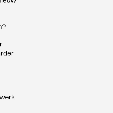
pnieuw
?​
r
arder
swerk