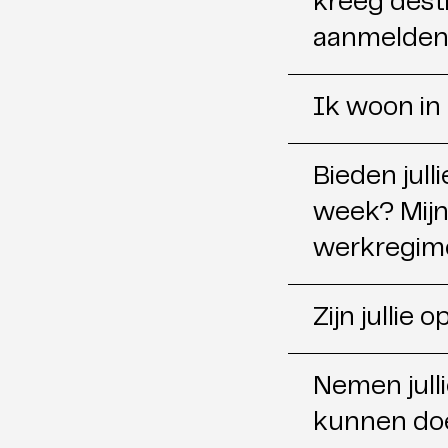
kreeg desti
aanmelde
Ik woon in 
Bieden jull
week? Mijn
werkregime
Zijn jullie
Nemen jull
kunnen do