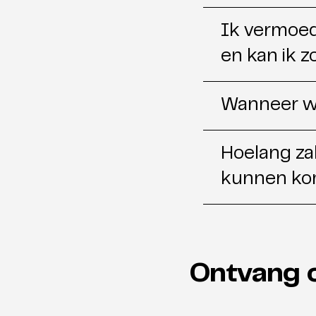
Ik vermoed 
en kan ik z
Wanneer we
Hoelang za
kunnen k
Ontvang 