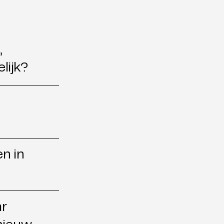
,
lijk?
en in
ar