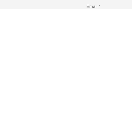
Email
*
© 2026 Privacy & cookie-po