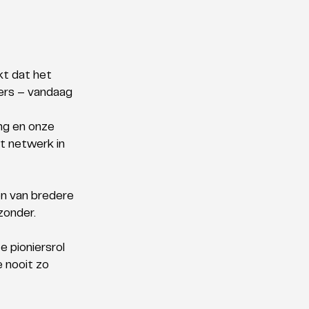
kt dat het 
ers – vandaag 
ng en onze 
t netwerk in 
en van bredere 
zonder. 
 pioniersrol 
 nooit zo 