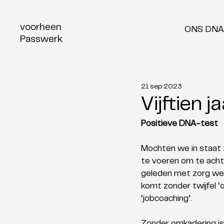
voorheen
ONS DNA
Passwerk
21 sep 2023
Vijftien 
Positieve DNA-test
Mochten we in staat zi
te voeren om te achte
geleden met zorg wer
komt zonder twijfel ‘
‘jobcoaching’. 