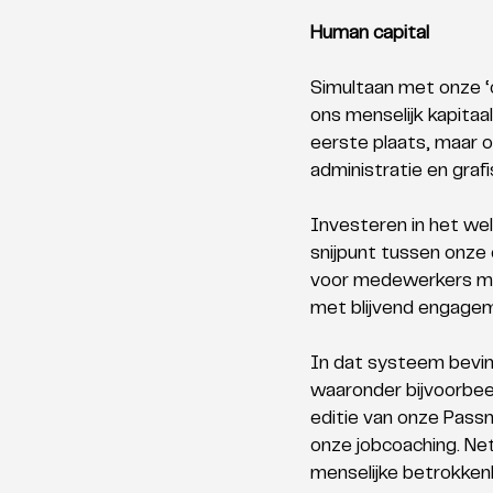
Human capital
Simultaan met onze ‘
ons menselijk kapitaa
eerste plaats, maar 
administratie en graf
Investeren in het we
snijpunt tussen onze 
voor medewerkers mag
met blijvend engage
In dat systeem bevi
waaronder bijvoorbeel
editie van onze Passm
onze jobcoaching. Ne
menselijke betrokkenh