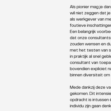
Als pionier mag je da
wil niet zeggen dat j
als werkgever van me
foutieve inschattinge
Een belangrijk voorbee
dat onze consultants
zouden wensen en dus
met het testen van so
in praktijk al snel ge
consultant van toepas
bovendien expliciet 
binnen diversiteit om
Mede dankzij deze vas
gekomen. Dit intensie
opdracht is intussen 
individu zijn gaan denk