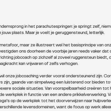
tandemsprong in het parachutespringen: je springt zelf, niem
n jouw plaats. Maar je voelt je geruggensteund, letterlijk. 
metafoor, maar ze illustreert wel het basisprincipe van onz
estigden ons doorheen de voorbije jaren reeds vaker dat 
richting jobcoach op zichzelf al zoveel ruggensteun biedt, d
agkracht kan vrijwaren of zelfs verhogen.
wil onze jobcoaching verder vooral ondersteunend zijn. Co
vers zijn, gaande van simpelweg een luisterend oor bieden to
exere sociale situaties. Van voorspelbaarheid creëren tot h
e werkplek in functie van een andere prikkelverwerking. V
llega’s op de werkplek tot het doorverwijzen naar hulpverl
verschillende levensdomeinen, want de focus op werk alleen 