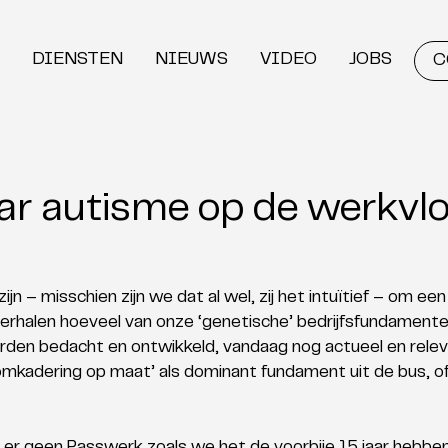
DIENSTEN
NIEUWS
VIDEO
JOBS
C
jaar autisme op de werkvl
jn – misschien zijn we dat al wel, zij het intuïtief – om ee
rhalen hoeveel van onze ‘genetische’ bedrijfsfundamenten,
den bedacht en ontwikkeld, vandaag nog actueel en relevan
omkadering op maat’ als dominant fundament uit de bus, of 