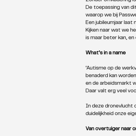
Zonder omkadering is
De toepassing van dit
waarop we bij Passwe
Een jubileumjaar laat
Kijken naar wat we he
is maar beter kan, en
What’s in a name
‘Autisme op de werkvl
benaderd kan worden,
en de arbeidsmarkt w
Daar valt erg veel vo
In deze dronevlucht o
duidelijkheid onze eige
Van overtuiger naar 