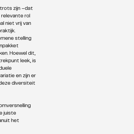
rots zijn –dat 
relevante rol 
niet vrij van 
aktijk.
emene stelling 
enpakket 
en. Hoewel dit, 
rekpunt leek, is 
duele 
iatie en zijn er 
eze diversiteit 
omversnelling 
 juiste 
nuit het 