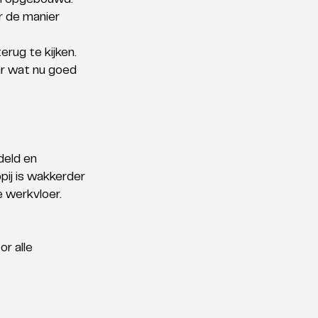
en opgebouwd. 
r de manier 
rug te kijken. 
ar wat nu goed 
deld en 
ij is wakkerder 
 werkvloer. 
r alle 