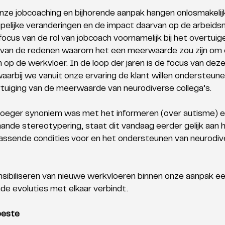
onze jobcoaching en bijhorende aanpak hangen onlosmakeli
lijke veranderingen en de impact daarvan op de arbeidsm
focus van de rol van jobcoach voornamelijk bij het overtuig
van de redenen waarom het een meerwaarde zou zijn om e
 op de werkvloer. In de loop der jaren is de focus van deze
aarbij we vanuit onze ervaring de klant willen ondersteune
tuiging van de meerwaarde van neurodiverse collega’s. 
vroeger synoniem was met het informeren (over autisme) e
de stereotypering, staat dit vandaag eerder gelijk aan h
ssende condities voor en het ondersteunen van neurodive
nsibiliseren van nieuwe werkvloeren binnen onze aanpak ee
e evoluties met elkaar verbindt.
beste