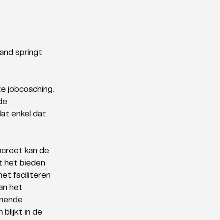
and springt 
e jobcoaching. 
de 
at enkel dat 
ncreet kan de 
t het bieden 
et faciliteren 
an het 
enende 
blijkt in de 