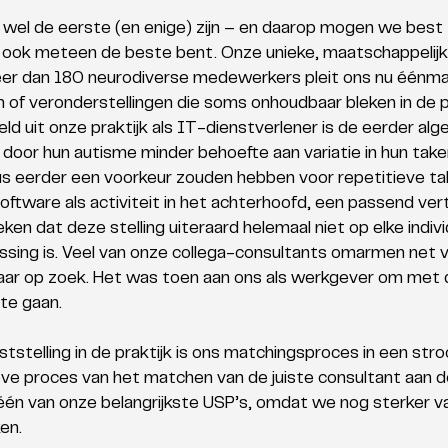
n wel de eerste (en enige) zijn – en daarop mogen we best t
e ook meteen de beste bent. Onze unieke, maatschappelijk 
er dan 180 neurodiverse medewerkers pleit ons nu éénmaal 
n of veronderstellingen die soms onhoudbaar bleken in de pr
ld uit onze praktijk als IT-dienstverlener is de eerder alg
 door hun autisme minder behoefte aan variatie in hun tak
 eerder een voorkeur zouden hebben voor repetitieve tak
ftware als activiteit in het achterhoofd, een passend vert
bleken dat deze stelling uiteraard helemaal niet op elke indivi
sing is. Veel van onze collega-consultants omarmen net var
naar op zoek. Het was toen aan ons als werkgever om met d
 te gaan.
tstelling in de praktijk is ons matchingsproces in een stro
ve proces van het matchen van de juiste consultant aan de
één van onze belangrijkste USP’s, omdat we nog sterker va
en. 