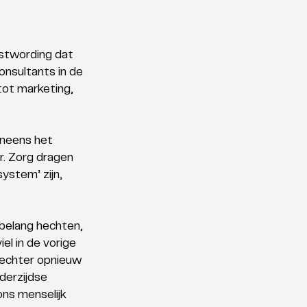
stwording dat 
nsultants in de 
ot marketing, 
eneens het 
r. Zorg dragen 
stem’ zijn, 
belang hechten, 
l in de vorige 
s echter opnieuw 
derzijdse 
ns menselijk 