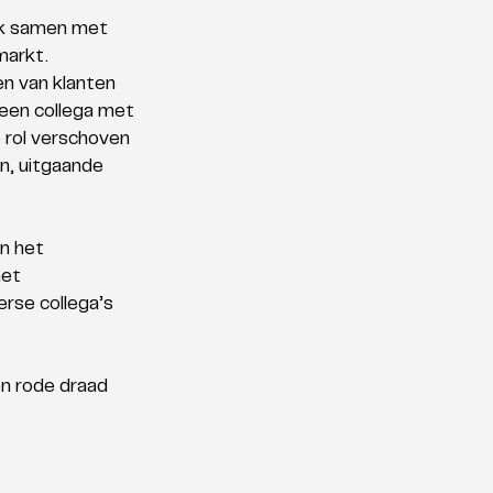
jk samen met 
arkt. 
en van klanten 
en collega met 
 rol verschoven 
n, uitgaande 
n het 
et 
rse collega’s 
n rode draad 