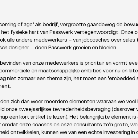
coming of age’ als bedrijf, vergrootte gaandeweg de bewu
l het fysieke hart van Passwerk vertegenwoordigt. Onze co
ook alle andere medewerkers – van jobcoaches over sales t
isch designer – doen Passwerk groeien en bloeien. 
lbevinden van onze medewerkers is prioritair en vormt ev
commerciële en maatschappelijke ambities voor nu en late
 niet zomaar een thema zijn, het moet een ‘embedded sy
ment.
nden zich dan weer meerdere elementen waaraan we veel 
d onze tweejaarlijkse tevredenheidsbevraging (daarover vie
ap een kort artikel te lezen). Het belangrijkste element i
t omdat onze coaches en onze consultants zo’n grote, we
eid ontwikkelen, kunnen we van een echte investering in o