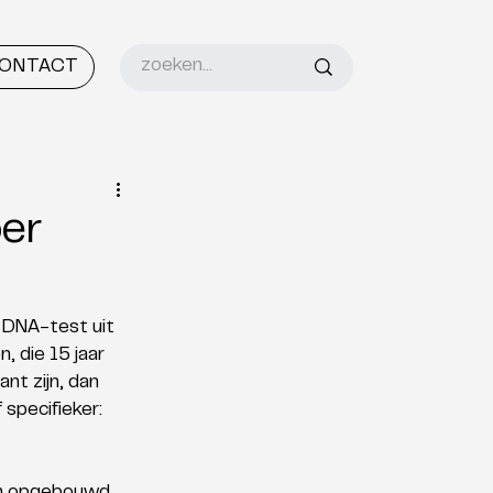
ONTACT
oer
n DNA-test uit 
 die 15 jaar 
t zijn, dan 
specifieker: 