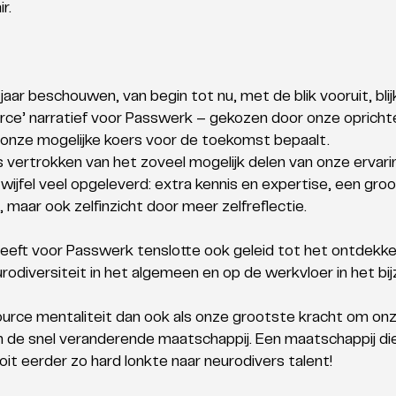
r.
jaar beschouwen, van begin tot nu, met de blik vooruit, blij
rce’ narratief voor Passwerk – gekozen door onze opricht
 onze mogelijke koers voor de toekomst bepaalt. 
is vertrokken van het zoveel mogelijk delen van onze ervari
twijfel veel opgeleverd: extra kennis en expertise, een groo
 maar ook zelfinzicht door meer zelfreflectie.
heeft voor Passwerk tenslotte ook geleid tot het ontdekk
odiversiteit in het algemeen en op de werkvloer in het bij
urce mentaliteit dan ook als onze grootste kracht om onze
n de snel veranderende maatschappij. Een maatschappij die
it eerder zo hard lonkte naar neurodivers talent!