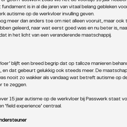
 er geen Passwerk zoals we het de voorbije 15 jaar hebb
 fundament is in al die jaren van vitaal belang gebleken voo
rk autisme op de werkvloer invulling geven.
 nog meer dan anders toe om niet alleen vooruit, maar ook te
bben geleerd, naar wat eerst goed was en nu beter is, na
 dat in het licht van een veranderende maatschappij.
oer’ blijft een breed begrip dat op talloze manieren behan
 en dat gebeurt gelukkig ook steeds meer. De maatschapp
as nooit zo wakker als vandaag wat betreft autisme op de
or te zeggen.
ver 15 jaar autisme op de werkvloer bij Passwerk staat voo
n ‘field experience’ centraal. 
ondersteuner