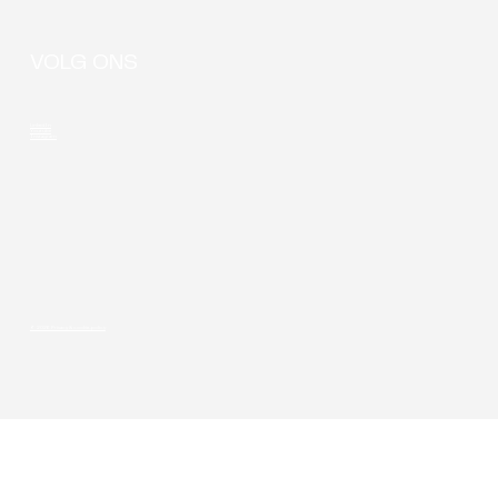
VOLG ONS
LinkedIn
Youtube
Instagram
© 2026 Privacy & cookie-policy