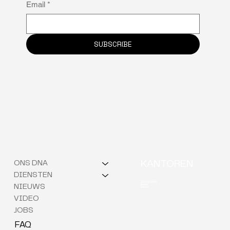
Email
*
sleutel tot retentie is
SUBSCRIBE
ONS DNA
KANTOREN
DIENSTEN
Berchem (HQ)
Brussel
NIEUWS
Kortrijk
VIDEO
JOBS
FAQ