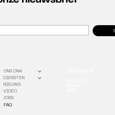
onze nieuwsbrief
Waarom neuro-inclusie de
Van 
verborgen sleutel tot
onmi
retentie is
KANTOREN
ONS DNA
DIENSTEN
Berchem (HQ)
NIEUWS
Brussel
Kortrijk
VIDEO
JOBS
FAQ