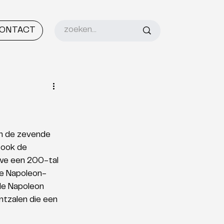
ONTACT
n de zevende 
 ook de 
we een 200-tal 
de Napoleon-
de Napoleon 
tzalen die een 