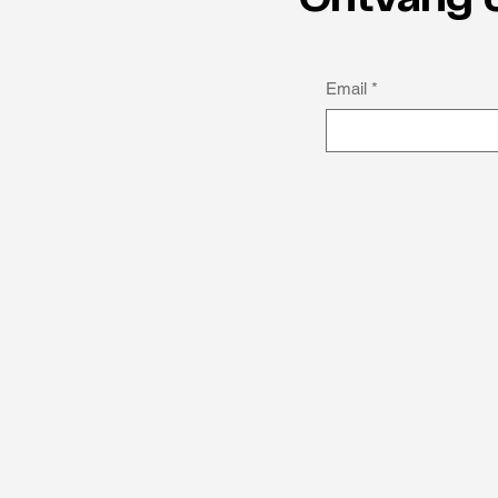
Ontvang 
Email
*
Anders denken als kracht:
Michael Obasuyi over
autisme en topsport