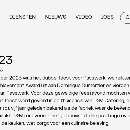
DIENSTEN
NIEUWS
VIDEO
JOBS
C
23
23
er 2023 was het dubbel feest voor Passwerk: we reikte
hievement Award uit aan Dominique Dumortier en vierden
g van Passwerk. Voor deze geweldige feestavond mochten 
t feest werd gevierd in de thuisbasis van J&M Catering, 
s tot vijf jaar geleden bekend als de fabriek waar de beken
akt. J&M renoveerde het gebouw tot drie prachtige even
de keuken, wat zorgt voor een culinaire beleving. 