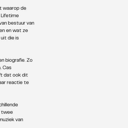
t waarop de 
Lifetime 
van bestuur van 
en en wat ze 
t die is 
n biografie. Zo 
. Cas 
ft dat ook dit 
ar reactie te 
hillende 
 twee 
muziek van 