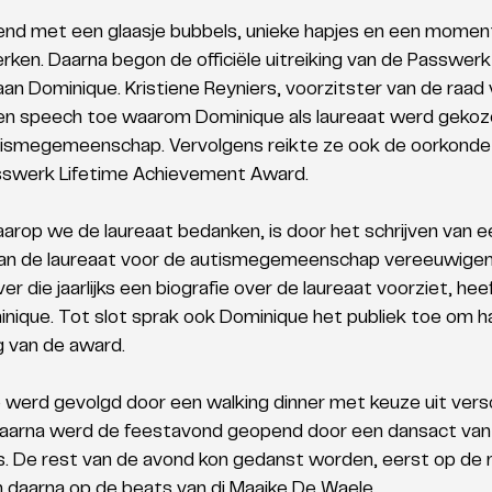
nd met een glaasje bubbels, unieke hapjes en een momen
en. Daarna begon de officiële uitreiking van de Passwerk 
n Dominique. Kristiene Reyniers, voorzitster van de raad 
 een speech toe waarom Dominique als laureaat werd gekoz
ismegemeenschap. Vervolgens reikte ze ook de oorkonde ui
sswerk Lifetime Achievement Award. 
rop we de laureaat bedanken, is door het schrijven van ee
van de laureaat voor de autismegemeenschap vereeuwigen
ver die jaarlijks een biografie over de laureaat voorziet, hee
nique. Tot slot sprak ook Dominique het publiek toe om ha
g van de award. 
e werd gevolgd door een walking dinner met keuze uit versc
 Daarna werd de feestavond geopend door een dansact van
s. De rest van de avond kon gedanst worden, eerst op de 
 daarna op de beats van dj Maaike De Waele. 