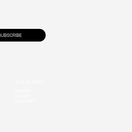
onboarding tot
sbaar: ZAS getuigt
SUBSCRIBE
VOLG ONS
LinkedIn
Youtube
Instagram