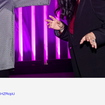
AxHZRcpU