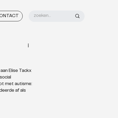
ONTACT
aan Elise Tackx 
ocial 
kot met autisme: 
eerde af als 