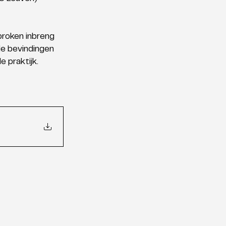
proken inbreng 
de bevindingen 
 praktijk. 