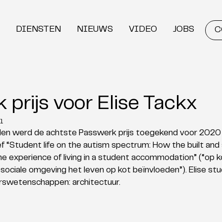
DIENSTEN
NIEUWS
VIDEO
JOBS
C
prijs voor Elise Tackx
1
den werd de achtste Passwerk prijs toegekend voor 2020 
 “Student life on the autism spectrum: How the built and s
e experience of living in a student accommodation” (“op 
ciale omgeving het leven op kot beïnvloeden”). Elise stud
urswetenschappen: architectuur. 