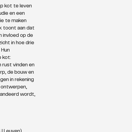
 kot te leven 
udie en een 
ie te maken 
 toont aan dat 
n invloed op de 
cht in hoe drie 
 Hun 
 kot: 
n rust vinden en 
erp, de bouw en 
gen in rekening 
 ontwerpen, 
randeerd wordt, 
U Leuven) 