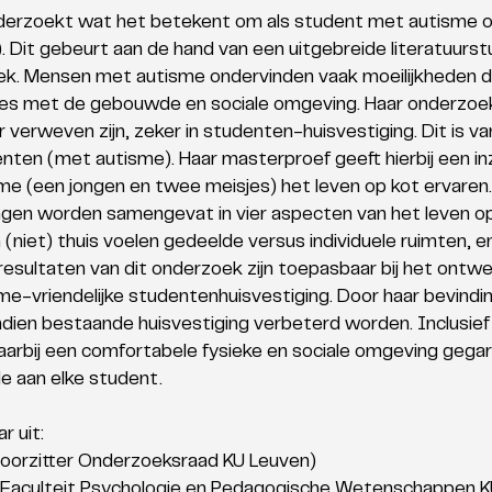
erzoekt wat het betekent om als student met autisme op
Dit gebeurt aan de hand van een uitgebreide literatuurst
oek. Mensen met autisme ondervinden vaak moeilijkheden d
es met de gebouwde en sociale omgeving. Haar onderzoek
 verweven zijn, zeker in studenten-huisvestiging. Dit is va
nten (met autisme). Haar masterproef geeft hierbij een inzi
e (een jongen en twee meisjes) het leven op kot ervaren.
ngen worden samengevat in vier aspecten van het leven op
h (niet) thuis voelen gedeelde versus individuele ruimten, e
resultaten van dit onderzoek zijn toepasbaar bij het ontw
me-vriendelijke studentenhuisvestiging. Door haar bevindin
dien bestaande huisvestiging verbeterd worden. Inclusief
rbij een comfortabele fysieke en sociale omgeving gega
 aan elke student. 
r uit: 
(voorzitter Onderzoeksraad KU Leuven) 
 (Faculteit Psychologie en Pedagogische Wetenschappen K