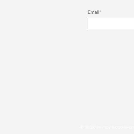
Email
*
Anders denken als kracht:
Michael Obasuyi over
autisme en topsport
© 2026 Privacy & cookie-po