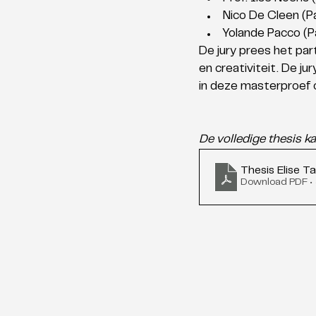
Nico De Cleen (P
Yolande Pacco (P
De jury prees het par
en creativiteit. De j
in deze masterproef 
De volledige thesis k
Thesis Elise T
Download PDF •