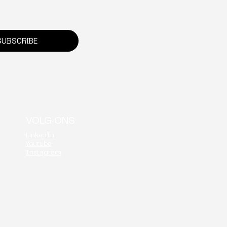
onboarding tot
sbaar: ZAS getuigt
SUBSCRIBE
VOLG ONS
LinkedIn
Youtube
Instagram