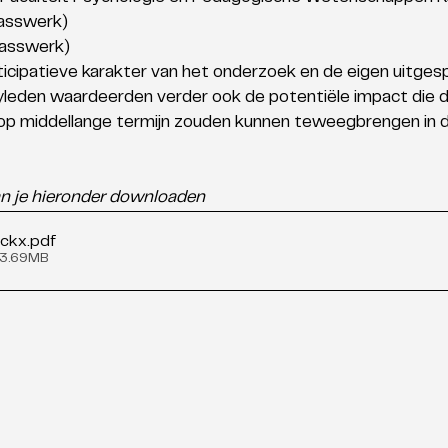
asswerk) 
asswerk) 
ticipatieve karakter van het onderzoek en de eigen uitges
uryleden waardeerden verder ook de potentiële impact die 
op middellange termijn zouden kunnen teweegbrengen in de
an je hieronder downloaden
ackx
.pdf
 3.69MB