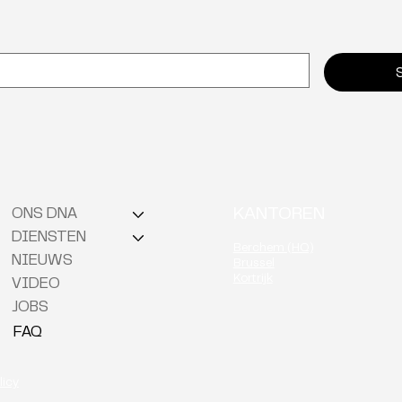
Waarom neuro-inclusie de
Van 
verborgen sleutel tot
onmi
retentie is
KANTOREN
ONS DNA
DIENSTEN
Berchem (HQ)
NIEUWS
Brussel
Kortrijk
VIDEO
JOBS
FAQ
licy