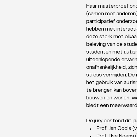
Haar masterproef ond
(samen met anderen). 
participatief onderz
hebben met interacti
deze sterk met elkaar
beleving van de stude
studenten met autism
uiteenlopende ervari
onafhankelijkheid, zic
stress vermijden. De 
het gebruik van autis
te brengen kan boven
bouwen en wonen, waa
biedt een meerwaarde
De jury bestond dit jaa
Prof. Jan Cools 
Prof. Ilse Noens