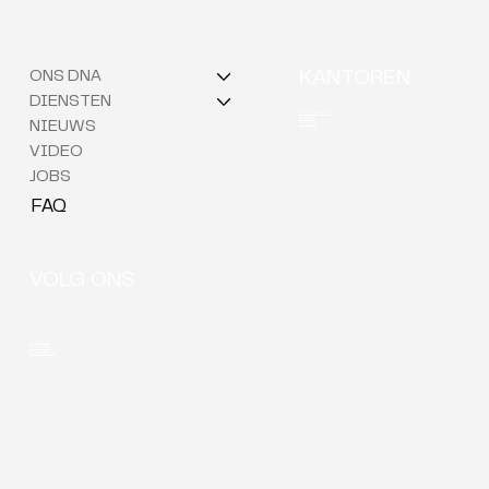
ONS DNA
KANTOREN
DIENSTEN
Berchem (HQ)
Brussel
NIEUWS
Kortrijk
VIDEO
JOBS
FAQ
VOLG ONS
LinkedIn
Youtube
Instagram