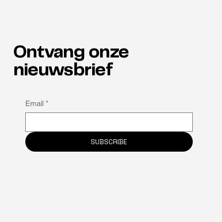
Ontvang onze
Talenten in de spotlight
nieuwsbrief
Email
*
SUBSCRIBE