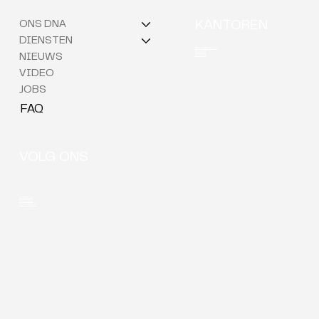
ONS DNA
KANTOREN
DIENSTEN
Berchem (HQ)
Brussel
NIEUWS
Kortrijk
VIDEO
JOBS
FAQ
VOLG ONS
LinkedIn
Youtube
Instagram