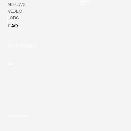
Berchem (HQ)
Brussel
NIEUWS
Kortrijk
VIDEO
JOBS
FAQ
VOLG ONS
LinkedIn
Youtube
Instagram
© 2026 Privacy & cookie-policy