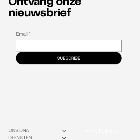
Ontvang onze
nieuwsbrief
Waarom neuro-inclusie de verborgen
Email
*
sleutel tot retentie is
SUBSCRIBE
ONS DNA
KANTOREN
DIENSTEN