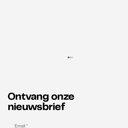
Ontvang onze
Talenten in de spotlight
nieuwsbrief
Email
*