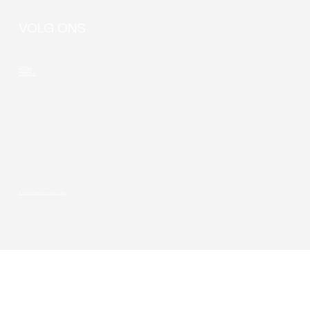
VOLG ONS
LinkedIn
Youtube
Instagram
© 2026 Privacy & cookie-policy