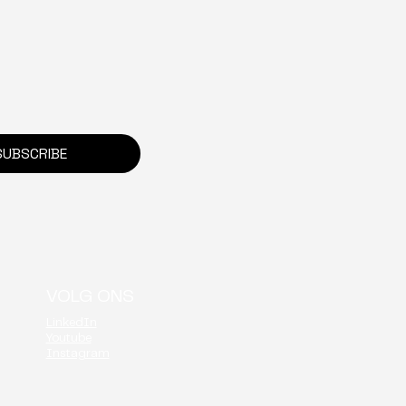
ity Golf Event
SUBSCRIBE
VOLG ONS
LinkedIn
Youtube
Instagram