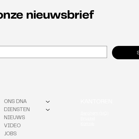
onze nieuwsbrief
Char
Talenten in de spotlight
KANTOREN
ONS DNA
DIENSTEN
Berchem (HQ)
NIEUWS
Brussel
Kortrijk
VIDEO
JOBS