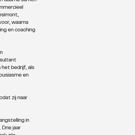
en daarna samen 
ommercieel 
simont, 
voor, waarna 
ing en coaching 
n 
sultant 
et bedrijf, als 
housiasme en 
dat zij naar 
gstelling in 
Drie jaar 