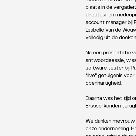
medewerksters. We ga
plaats in de vergader
directeur en medeopr
account manager bij 
Isabelle Van de Wouw
volledig uit de doeken
Na een presentatie v
antwoordsessie, wiss
software tester bij Pa
“live” getuigenis voo
openhartigheid. 
Daarna was het tijd o
Brussel konden terug
We danken mevrouw Lal
onze onderneming. Het