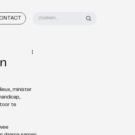
ONTACT
en
ieux, minister 
andicap, 
toor te 
wee 