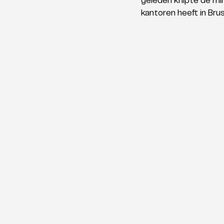
geleden knipte de min
kantoren heeft in Brus