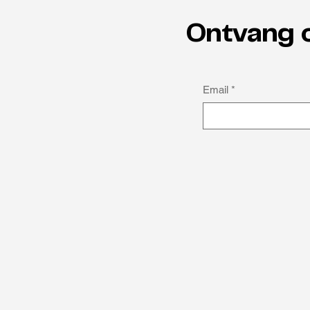
Ontvang 
De toekomst
Email
*