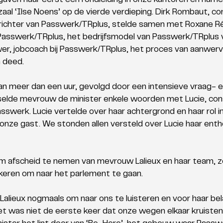
ven haar eerst een rondleiding in onze kantoren en nam
zaal ‘Ilse Noens’ op de vierde verdieping. Dirk Rombaut, c
ichter van Passwerk/TRplus, stelde samen met Roxane Ré
Passwerk/TRplus, het bedrijfsmodel van Passwerk/TRplus 
er, jobcoach bij Passwerk/TRplus, het proces van aanwerv
 deed. 
an meer dan een uur, gevolgd door een intensieve vraag- e
elde mevrouw de minister enkele woorden met Lucie, con
sswerk. Lucie vertelde over haar achtergrond en haar rol in h
r onze gast. We stonden allen versteld over Lucie haar ent
m afscheid te nemen van mevrouw Lalieux en haar team, zo
keren om naar het parlement te gaan.
ieux nogmaals om naar ons te luisteren en voor haar belan
 was niet de eerste keer dat onze wegen elkaar kruisten. 