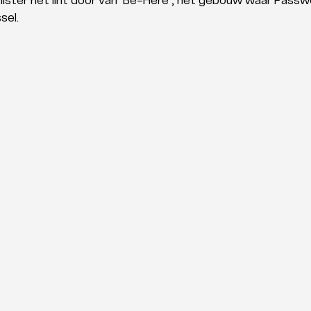
ister het lint door van ‘Be-Here’, het gebouw waar Passwe
sel.