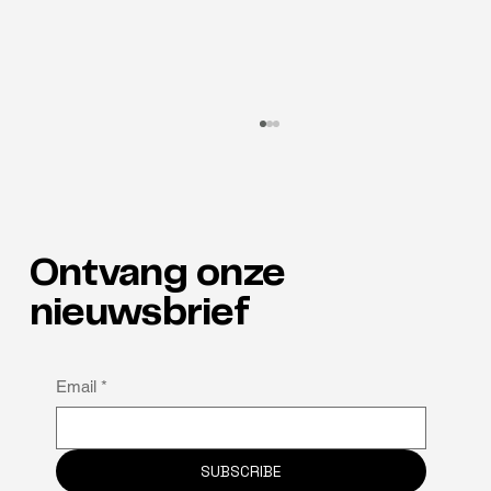
Ontvang onze
Talenten in de spotlight
nieuwsbrief
Email
*
SUBSCRIBE