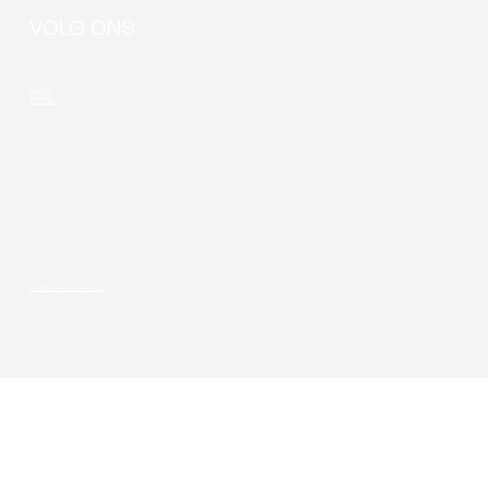
VOLG ONS
LinkedIn
Youtube
Instagram
© 2026 Privacy & cookie-policy