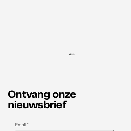
Ontvang onze
nieuwsbrief
Waarom neuro-inclusie de verborgen
Email
*
sleutel tot retentie is