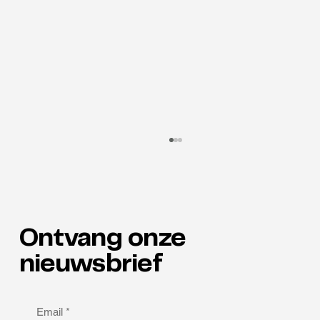
Ontvang onze
Talenten in de spotlight
nieuwsbrief
Email
*