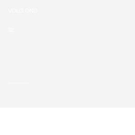
VOLG ONS
LinkedIn
Youtube
Instagram
© 2026 Privacy & cookie-policy