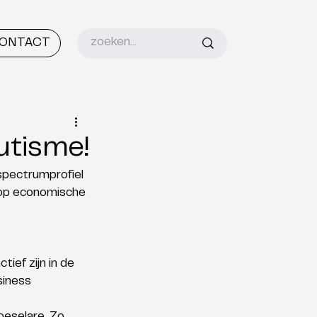
ONTACT
utisme!
pectrumprofiel 
 op economische 
ief zijn in de 
siness 