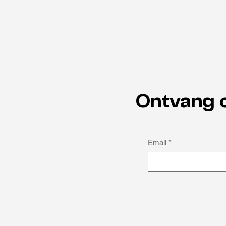
Ontvang 
Email
*
Anders denken als kracht:
Michael Obasuyi over
autisme en topsport