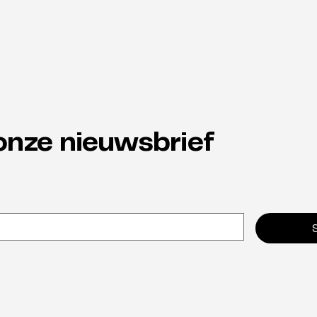
onze nieuwsbrief
Waarom neuro-inclusie de
Van 
verborgen sleutel tot
onmi
retentie is