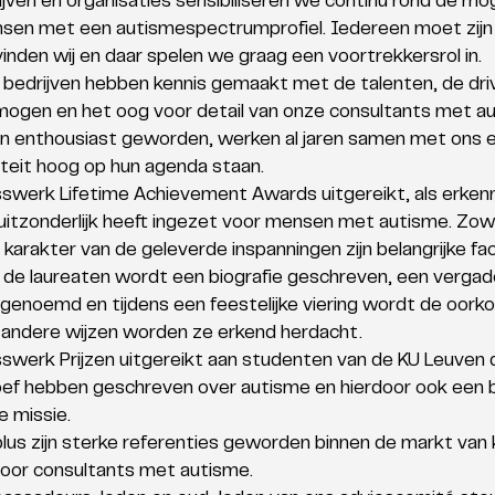
ven en organisaties sensibiliseren we continu rond de mog
sen met een autismespectrumprofiel. Iedereen moet zijn 
inden wij en daar spelen we graag een voortrekkersrol in. 
e bedrijven hebben kennis gemaakt met de talenten, de driv
ogen en het oog voor detail van onze consultants met au
ijn enthousiast geworden, werken al jaren samen met ons 
siteit hoog op hun agenda staan. 
werk Lifetime Achievement Awards uitgereikt, als erkenn
 uitzonderlijk heeft ingezet voor mensen met autisme. Zowe
e karakter van de geleverde inspanningen zijn belangrijke fac
 de laureaten wordt een biografie geschreven, een vergad
genoemd en tijdens een feestelijke viering wordt de oorko
andere wijzen worden ze erkend herdacht. 
werk Prijzen uitgereikt aan studenten van de KU Leuven 
ef hebben geschreven over autisme en hierdoor ook een b
 missie. 
us zijn sterke referenties geworden binnen de markt van 
door consultants met autisme. 