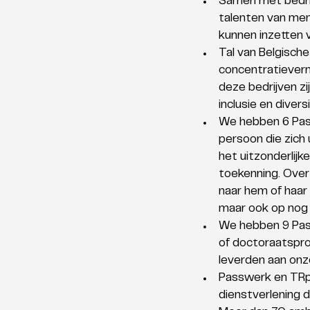
Samen met bedrij
talenten van men
kunnen inzetten v
Tal van Belgisch
concentratieverm
deze bedrijven z
inclusie en diver
We hebben 6 Pass
persoon die zich
het uitzonderlijk
toekenning. Over
naar hem of haar 
maar ook op nog 
We hebben 9 Pass
of doctoraatspro
leverden aan onze
Passwerk en TRpl
dienstverlening 