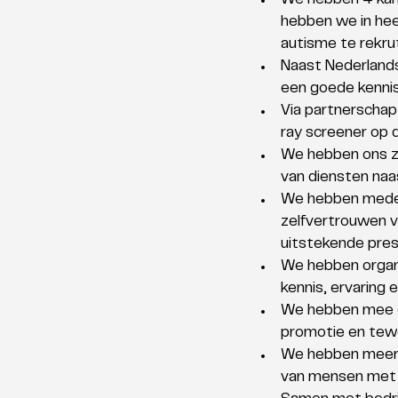
We hebben 4 kant
hebben we in hee
autisme te rekru
Naast Nederlands
een goede kennis
Via partnerscha
ray screener op 
We hebben ons zu
van diensten naa
We hebben medewe
zelfvertrouwen v
uitstekende pres
We hebben organi
kennis, ervaring 
We hebben mee ge
promotie en tewe
We hebben meer d
van mensen met a