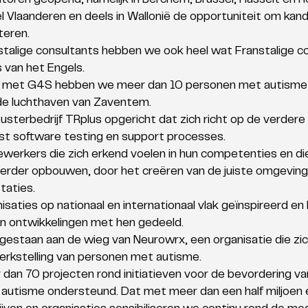
oren geopend, namelijk in Berchem, Brussel, Hasselt en Ro
l Vlaanderen en deels in Wallonië de opportuniteit om kan
teren. 
talige consultants hebben we ook heel wat Franstalige c
 van het Engels. 
p met G4S hebben we meer dan 10 personen met autisme 
de luchthaven van Zaventem. 
sterbedrijf TRplus opgericht dat zich richt op de verdere 
st software testing en support processes. 
rkers die zich erkend voelen in hun competenties en die
erder opbouwen, door het creëren van de juiste omgeving 
taties.
saties op nationaal en internationaal vlak geïnspireerd e
en ontwikkelingen met hen gedeeld. 
staan aan de wieg van Neurowrx, een organisatie die zich
rkstelling van personen met autisme. 
an 70 projecten rond initiatieven voor de bevordering van
utisme ondersteund. Dat met meer dan een half miljoen e