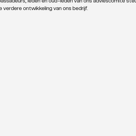
assadeurs, leden en oud-leden van ons adviescomité ste
e verdere ontwikkeling van ons bedrijf.