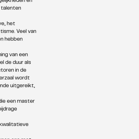
elijkheden en 
talenten 
e, het 
tisme. Veel van 
en hebben 
ing van een 
l de duur als 
toren in de 
erzaal wordt 
nde uitgereikt, 
die een master 
ijdrage 
kwalitatieve 