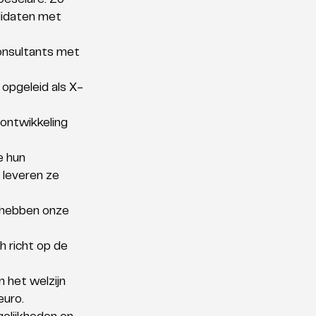
eselare. Zo 
didaten met 
onsultants met 
opgeleid als X-
ontwikkeling 
 hun 
leveren ze 
n hebben onze 
 richt op de 
 het welzijn 
uro. 