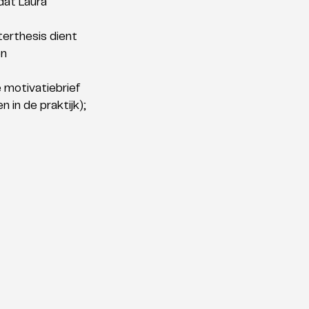
dat Laura 
erthesis dient 
n 
 motivatiebrief 
 in de praktijk);