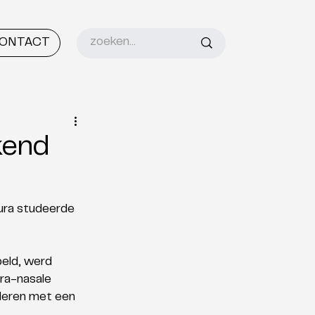
ONTACT
kend
ura studeerde 
eld, werd 
ra-nasale 
deren met een 