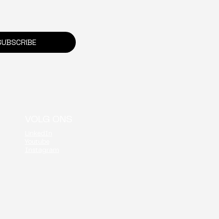
onboarding tot
sbaar: ZAS getuigt
SUBSCRIBE
VOLG ONS
LinkedIn
Youtube
Instagram