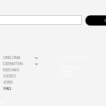
Waarom neuro-inclusie de
Van 
verborgen sleutel tot
onmi
retentie is
KANTOREN
ONS DNA
DIENSTEN
Berchem (HQ)
NIEUWS
Brussel
Kortrijk
VIDEO
JOBS
FAQ
licy