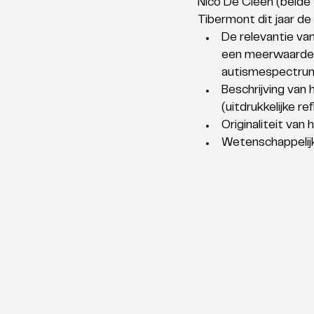
Nico De Cleen (beide
Tibermont dit jaar de
De relevantie va
een meerwaarde t
autismespectrump
Beschrijving van 
(uitdrukkelijke r
Originaliteit van
Wetenschappelijk