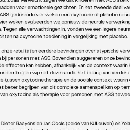
SS. Zoals verwacht zagen we dat kinderen met ASS sterk 
 hadden voor emotionele gezichten. In het tweede deel van
ASS gedurende vier weken een oxytocine of placebo neus
vier weken evalueerden we opnieuw de neurale verwerking
 Tegen alle verwachtingen in, vonden we een lagere neura
hten na oxytocine toediening in vergelijking met placebo.
onze resultaten eerdere bevindingen over atypische verw
 bij personen met ASS. Bovendien suggereren onze bevind
de effecten kan hebben, afhankelijk van de context waarin 
 onderstrepen wij met deze studie het belang van verder 
ie tussen oxytocinetherapie en de sociale context waarin
t beter begrijpen van dit complexe samenspel kan op term
k van oxytocine als therapie voor personen met ASS tewe
t Dieter Baeyens en Jan Cools (beide van KULeuven) en Yol