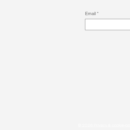
Email
*
Anders denken als kracht:
Michael Obasuyi over
autisme en topsport
© 2026 Privacy & cookie-po