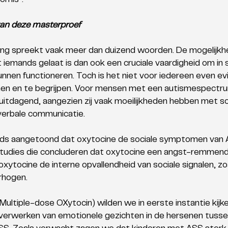
rnis”.
van deze masterproef
ing spreekt vaak meer dan duizend woorden. De mogelijkh
t iemands gelaat is dan ook een cruciale vaardigheid om in s
nnen functioneren. Toch is het niet voor iedereen even ev
en en te begrijpen. Voor mensen met een autismespectru
r uitdagend, aangezien zij vaak moeilijkheden hebben met so
verbale communicatie.
eeds aangetoond dat oxytocine de sociale symptomen van AS
r studies die concluderen dat oxytocine een angst-remmen
oxytocine de interne opvallendheid van sociale signalen, z
rhogen.
ltiple-dose OXytocin) wilden we in eerste instantie kijke
het verwerken van emotionele gezichten in de hersenen tuss