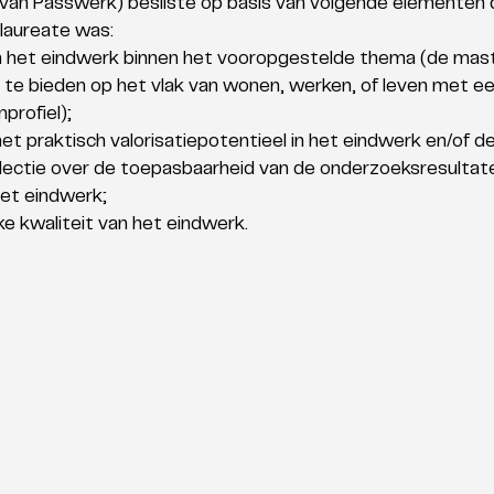
 van Passwerk) besliste op basis van volgende elementen 
 laureate was:
n het eindwerk binnen het vooropgestelde thema (de mast
e bieden op het vlak van wonen, werken, of leven met ee
rofiel);
het praktisch valorisatiepotentieel in het eindwerk en/of de
eflectie over de toepasbaarheid van de onderzoeksresultaten
 het eindwerk;
e kwaliteit van het eindwerk.