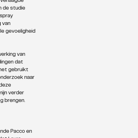
verlaagde 
 de studie 
spray 
 van 
le gevoeligheid 
erking van 
ingen dat 
het gebruikt 
onderzoek naar 
 deze 
ijn verder 
eg brengen.
ande Pacco en 