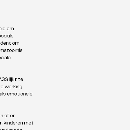
eid om 
ociale 
ident om 
mstoornis 
ciale 
S lijkt te 
de werking 
oals emotionele 
n of er 
en kinderen met 