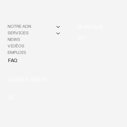
NOTRE ADN
BUREAUX
SERVICES
Berchem (QG)
Bruxelles
NEWS
Courtrai
VIDÉOS
EMPLOIS
FAQ
SUIVEZ-NOUS
LinkedIn
YouTube
Instagram