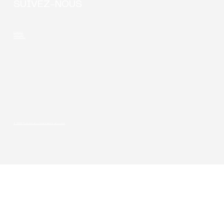
SUIVEZ-NOUS
LinkedIn
YouTube
Instagram
© 2026 Politique de confidentialité et de cookies