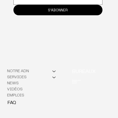
S'ABONNER
NOTRE ADN
BUREAUX
SERVICES
Berchem (QG)
Bruxelles
NEWS
Courtrai
VIDÉOS
EMPLOIS
FAQ