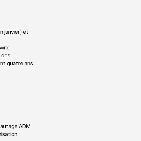
 janvier) et 
owrx 
 des 
nt quatre ans. 
 
eautage ADM. 
sation. 