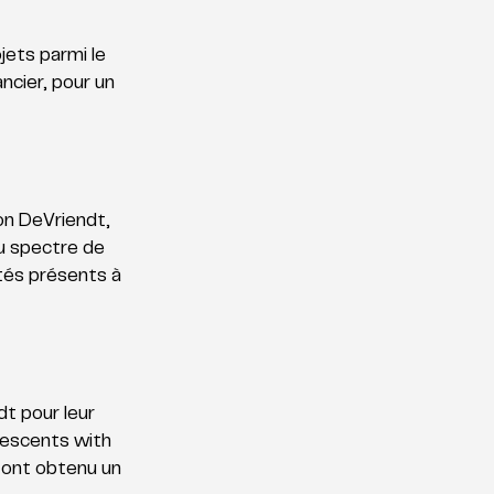
jets parmi le 
ncier, pour un 
n DeVriendt, 
du spectre de 
ités présents à 
 pour leur 
lescents with 
 ont obtenu un 