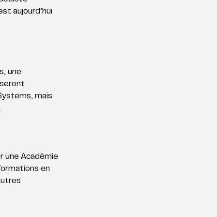
st aujourd’hui 
, une 
seront 
Systems, mais 
. 
er une Académie 
formations en 
utres 