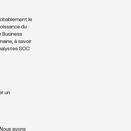
obablement le 
roissance du 
n Business 
aine, à savoir 
 analystes SOC 
r un 
 Nous avons 