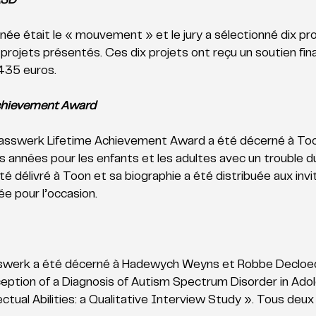
ASD
ée était le « mouvement » et le jury a sélectionné dix pro
rojets présentés. Ces dix projets ont reçu un soutien fina
435 euros.  
chievement Award
Passwerk Lifetime Achievement Award a été décerné à Too
des années pour les enfants et les adultes avec un trouble 
té délivré à Toon et sa biographie a été distribuée aux inv
ée pour l’occasion. 
swerk a été décerné à Hadewych Weyns et Robbe Decloedt
ception of a Diagnosis of Autism Spectrum Disorder in Ado
ctual Abilities: a Qualitative Interview Study ». Tous deux