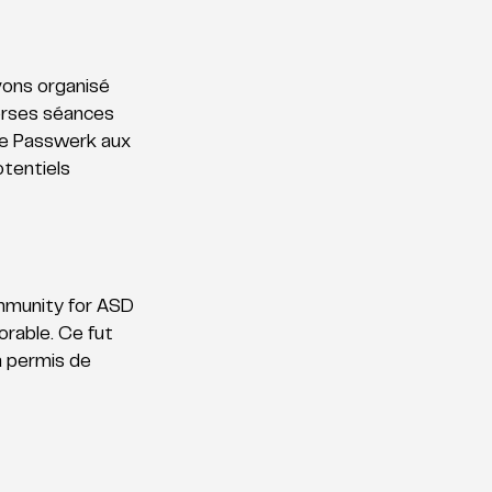
avons organisé 
erses séances 
 de Passwerk aux 
tentiels 
ommunity for ASD 
rable. Ce fut 
a permis de 