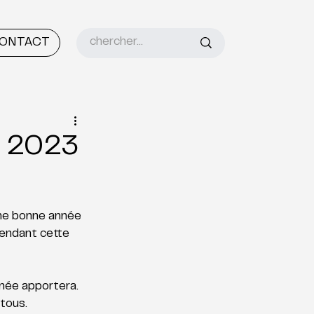
ONTACT
r 2023
une bonne année 
endant cette 
née apportera. 
ous.  