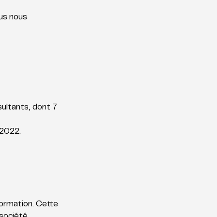
us nous 
ultants, dont 7 
 2022. 
ormation. Cette 
société 