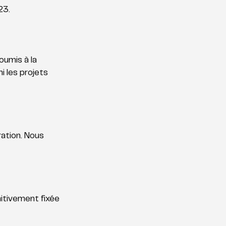
23. 
umis à la 
i les projets 
ation. Nous 
itivement fixée 