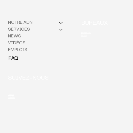
NOTRE ADN
BUREAUX
SERVICES
Berchem (QG)
Bruxelles
NEWS
Courtrai
VIDÉOS
EMPLOIS
FAQ
SUIVEZ-NOUS
LinkedIn
YouTube
Instagram