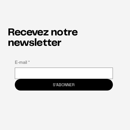
Recevez notre
Les talents à l'honneur
newsletter
E-mail
*
S'ABONNER