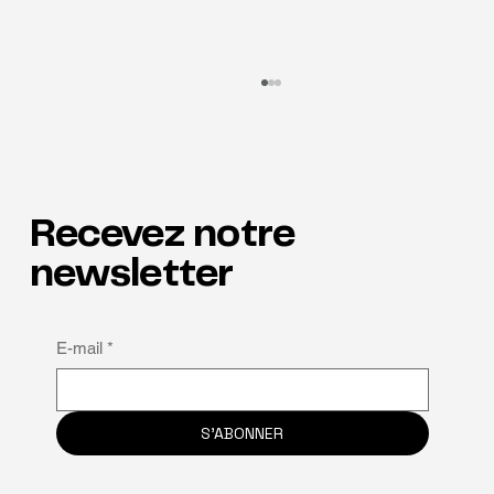
Recevez notre
Les talents à l'honneur
newsletter
E-mail
*
S'ABONNER