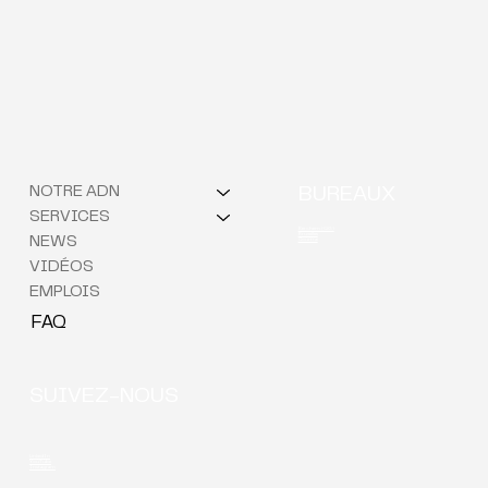
NOTRE ADN
BUREAUX
SERVICES
Berchem (QG)
Bruxelles
NEWS
Courtrai
VIDÉOS
EMPLOIS
FAQ
SUIVEZ-NOUS
LinkedIn
YouTube
Instagram