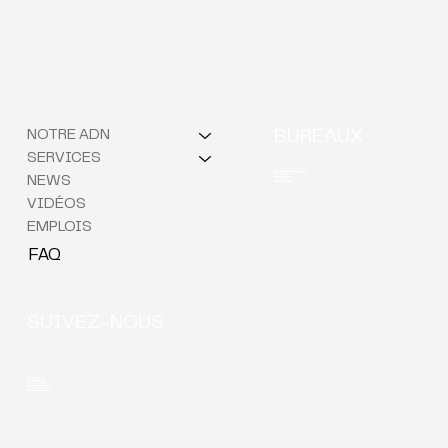
NOTRE ADN
BUREAUX
SERVICES
Berchem (QG)
Bruxelles
NEWS
Courtrai
VIDÉOS
EMPLOIS
FAQ
SUIVEZ-NOUS
LinkedIn
YouTube
Instagram