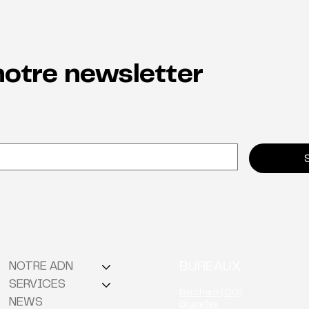
otre newsletter
Pourquoi la neuroinclusion
De l’
est la clé de la rétention
l’ind
témo
BUREAUX
NOTRE ADN
SERVICES
Berchem (QG)
NEWS
Bruxelles