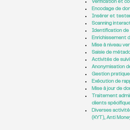
Vérification et c
Encodage de do
Insérer et teste
Scanning interac
Identification d
Enrichissement d
Mise à niveau ve
Saisie de métado
Activités de suivi
Anonymisation d
Gestion pratique 
Exécution de rap
Mise à jour de do
Traitement admin
clients spécifiqu
Diverses activit
(KYT), Anti Mone