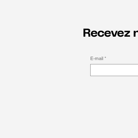
Recevez n
E-mail
*
La puissance de penser
autrement : Michael Obasuyi,
entre autisme et sport de
haut niveau