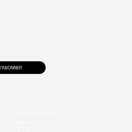
intégration à
ispensable : ZAS
S'ABONNER
igne
SUIVEZ-NOUS
LinkedIn
YouTube