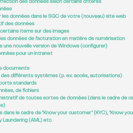
orrection des données selon certains critères
nnées
r les données dans le SGC de votre (nouveau) site web
tif des données
e certains items sur des images
es données de facturation en matière de numérisation
rs une nouvelle version de Windows (configurer)
nnées pour un intranet
e documents 
des différents systèmes (p. ex. accès, autorisations)
ports standards
nnées, de fichiers
istratif de toutes sortes de données (dans le cadre de 
es)
és dans le cadre de ‘Know your customer’ (KYC), ‘Know your
y Laundering (AML) etc.