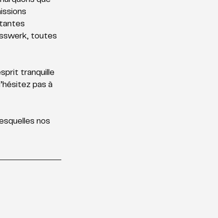
emarquons que 
issions 
rtantes 
asswerk, toutes 
rit tranquille 
’hésitez pas à 
esquelles nos 