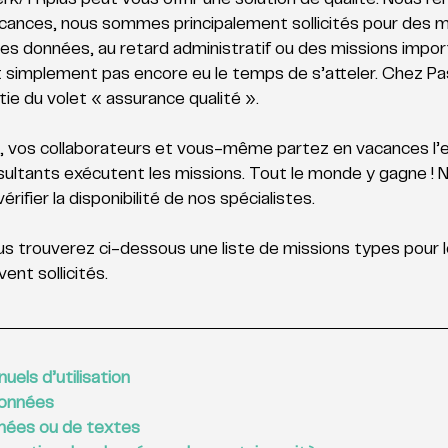
k/TRplus peut vous offrir une solution de qualité. Nous r
acances, nous sommes principalement sollicités pour des m
é des données, au retard administratif ou des missions impo
t simplement pas encore eu le temps de s’atteler. Chez P
tie du volet « assurance qualité ».
, vos collaborateurs et vous-même partez en vacances l’esp
ltants exécutent les missions. Tout le monde y gagne ! N
rifier la disponibilité de nos spécialistes.
ous trouverez ci-dessous une liste de missions types pour l
ent sollicités.
els d’utilisation
données
nées ou de textes