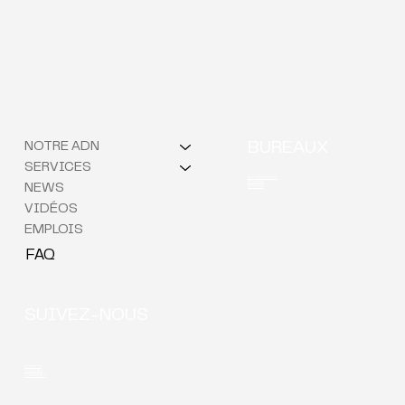
NOTRE ADN
BUREAUX
SERVICES
Berchem (QG)
Bruxelles
NEWS
Courtrai
VIDÉOS
EMPLOIS
FAQ
SUIVEZ-NOUS
LinkedIn
YouTube
Instagram