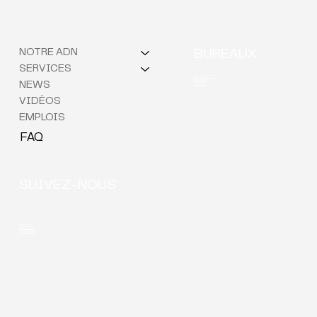
NOTRE ADN
BUREAUX
SERVICES
Berchem (QG)
Bruxelles
NEWS
Courtrai
VIDÉOS
EMPLOIS
FAQ
SUIVEZ-NOUS
LinkedIn
YouTube
Instagram