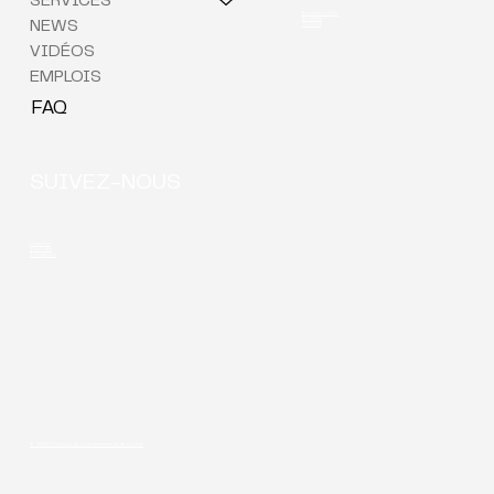
SERVICES
Berchem (QG)
Bruxelles
NEWS
Courtrai
VIDÉOS
EMPLOIS
FAQ
SUIVEZ-NOUS
LinkedIn
YouTube
Instagram
© 2026 Politique de confidentialité et de cookies