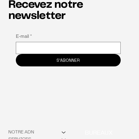
Recevez notre
Les talents à l'honneur
newsletter
E-mail
*
S'ABONNER
NOTRE ADN
BUREAUX