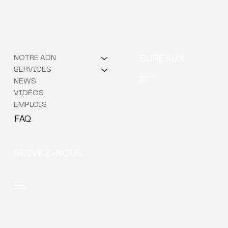
NOTRE ADN
BUREAUX
SERVICES
Berchem (QG)
Bruxelles
NEWS
Courtrai
VIDÉOS
EMPLOIS
FAQ
SUIVEZ-NOUS
LinkedIn
YouTube
Instagram