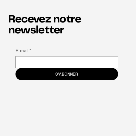
Recevez notre
Les talents à l'honneur
newsletter
E-mail
*
S'ABONNER