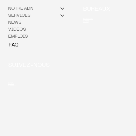
NOTRE ADN
BUREAUX
SERVICES
Berchem (QG)
Bruxelles
NEWS
Courtrai
VIDÉOS
EMPLOIS
FAQ
SUIVEZ-NOUS
LinkedIn
YouTube
Instagram