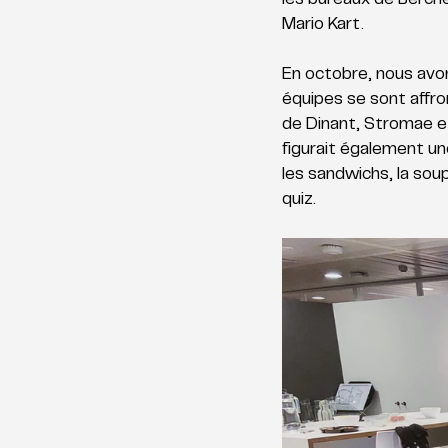
les bureaux de Berch
Mario Kart. 
En octobre, nous avon
équipes se sont affro
de Dinant, Stromae e
figurait également u
les sandwichs, la soup
quiz.