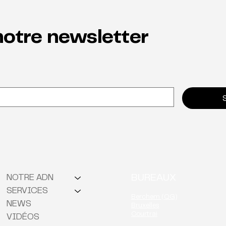
otre newsletter
Char
Les talents à l'honneur
BUREAUX
NOTRE ADN
SERVICES
Berchem (QG)
NEWS
Bruxelles
Courtrai
VIDÉOS