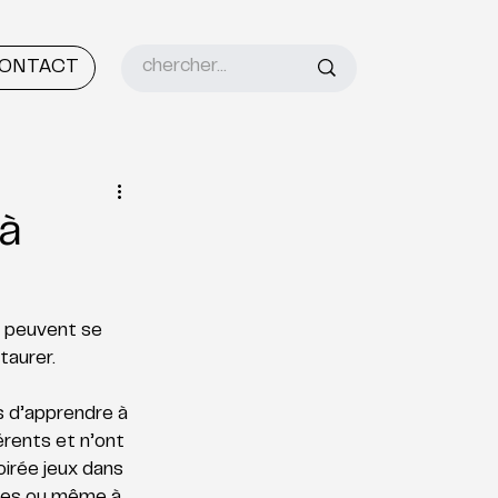
ONTACT
 à
 peuvent se 
aurer. 
 d’apprendre à 
érents et n’ont 
irée jeux dans 