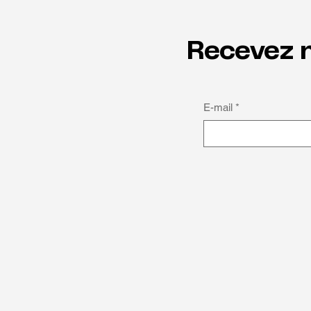
Recevez n
L'avenir
E-mail
*