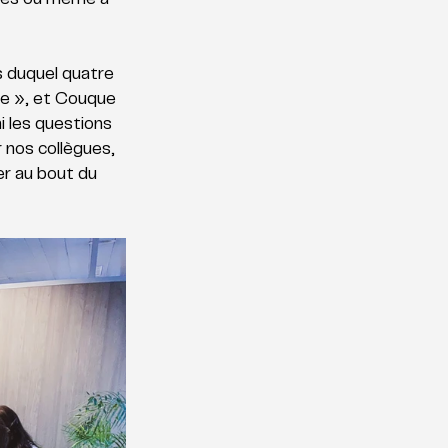
rtes ou même à 
s duquel quatre 
ue », et Couque 
 les questions 
nos collègues, 
er au bout du 