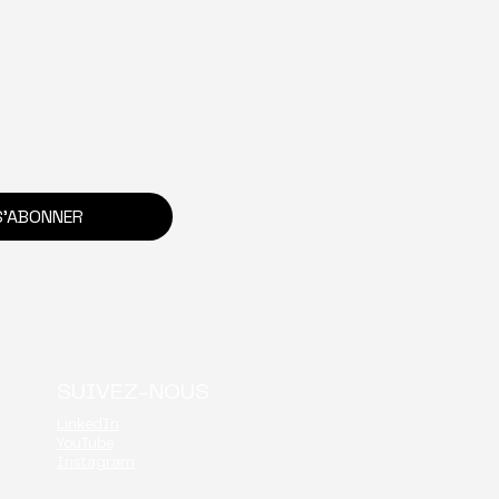
ity Golf Event
S'ABONNER
SUIVEZ-NOUS
LinkedIn
YouTube
Instagram